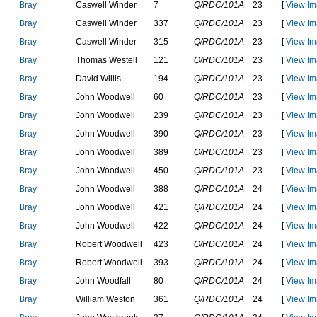
B
r
a
y
C
a
s
w
e
l
l
W
i
n
d
e
r
7
Q/RDC/101A
23
[
View Im
B
r
a
y
C
a
s
w
e
l
l
W
i
n
d
e
r
337
Q/RDC/101A
23
[
View Im
B
r
a
y
C
a
s
w
e
l
l
W
i
n
d
e
r
315
Q/RDC/101A
23
[
View Im
B
r
a
y
T
h
o
m
a
s
W
e
s
t
e
l
l
121
Q/RDC/101A
23
[
View Im
B
r
a
y
D
a
v
i
d
W
i
l
l
i
s
194
Q/RDC/101A
23
[
View Im
B
r
a
y
J
o
h
n
W
o
o
d
w
e
l
l
60
Q/RDC/101A
23
[
View Im
B
r
a
y
J
o
h
n
W
o
o
d
w
e
l
l
239
Q/RDC/101A
23
[
View Im
B
r
a
y
J
o
h
n
W
o
o
d
w
e
l
l
390
Q/RDC/101A
23
[
View Im
B
r
a
y
J
o
h
n
W
o
o
d
w
e
l
l
389
Q/RDC/101A
23
[
View Im
B
r
a
y
J
o
h
n
W
o
o
d
w
e
l
l
450
Q/RDC/101A
23
[
View Im
B
r
a
y
J
o
h
n
W
o
o
d
w
e
l
l
388
Q/RDC/101A
24
[
View Im
B
r
a
y
J
o
h
n
W
o
o
d
w
e
l
l
421
Q/RDC/101A
24
[
View Im
B
r
a
y
J
o
h
n
W
o
o
d
w
e
l
l
422
Q/RDC/101A
24
[
View Im
B
r
a
y
R
o
b
e
r
t
W
o
o
d
w
e
l
l
423
Q/RDC/101A
24
[
View Im
B
r
a
y
R
o
b
e
r
t
W
o
o
d
w
e
l
l
393
Q/RDC/101A
24
[
View Im
B
r
a
y
J
o
h
n
W
o
o
d
f
a
l
l
80
Q/RDC/101A
24
[
View Im
B
r
a
y
W
i
l
l
i
a
m
W
e
s
t
o
n
361
Q/RDC/101A
24
[
View Im