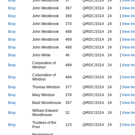
B
r
a
y
J
o
h
n
W
e
s
t
b
r
o
o
k
37
Q/RDC/101A
24
[
View Im
B
r
a
y
J
o
h
n
W
e
s
t
b
r
o
o
k
367
Q/RDC/101A
24
[
View Im
B
r
a
y
J
o
h
n
W
e
s
t
b
r
o
o
k
369
Q/RDC/101A
24
[
View Im
B
r
a
y
J
o
h
n
W
e
s
t
b
r
o
o
k
370
Q/RDC/101A
24
[
View Im
B
r
a
y
J
o
h
n
W
e
s
t
b
r
o
o
k
488
Q/RDC/101A
24
[
View Im
B
r
a
y
J
o
h
n
W
e
s
t
b
r
o
o
k
469
Q/RDC/101A
24
[
View Im
B
r
a
y
J
o
h
n
W
e
s
t
b
r
o
o
k
468
Q/RDC/101A
24
[
View Im
B
r
a
y
J
o
h
n
W
h
i
t
e
46
Q/RDC/101A
24
[
View Im
C
o
r
p
o
r
a
t
i
o
n
o
f
B
r
a
y
489
Q/RDC/101A
24
[
View Im
W
i
n
d
s
o
r
C
o
r
p
o
r
a
t
i
o
n
o
f
B
r
a
y
484
Q/RDC/101A
24
[
View Im
W
i
n
d
s
o
r
B
r
a
y
T
h
o
m
a
s
W
i
n
d
s
o
r
377
Q/RDC/101A
24
[
View Im
B
r
a
y
M
a
r
y
W
i
n
d
s
o
r
378
Q/RDC/101A
24
[
View Im
B
r
a
y
B
a
s
i
l
W
o
o
d
h
o
u
s
e
267
Q/RDC/101A
24
[
View Im
W
i
l
l
i
a
m
E
d
w
a
r
d
B
r
a
y
52
Q/RDC/101A
24
[
View Im
W
o
o
d
h
o
u
s
e
T
r
u
s
t
e
e
s
o
f
t
h
e
B
r
a
y
123
Q/RDC/101A
24
[
View Im
P
o
o
r
M
a
i
d
e
n
h
e
a
d