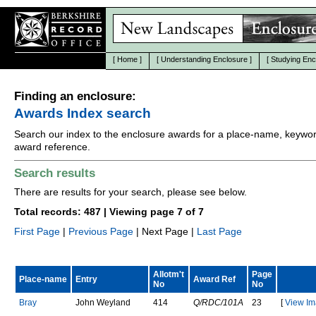
[
Home
]
[
Understanding Enclosure
]
[
Studying Enc
Finding an enclosure:
Awards Index search
Search our index to the enclosure awards for a place-name, keywor
award reference.
Search results
There are results for your search, please see below.
Total records: 487 | Viewing page 7 of 7
First Page
|
Previous Page
| Next Page |
Last Page
Allotm't
Page
Place-name
Entry
Award Ref
No
No
B
r
a
y
J
o
h
n
W
e
y
l
a
n
d
414
Q/RDC/101A
23
[
View Im