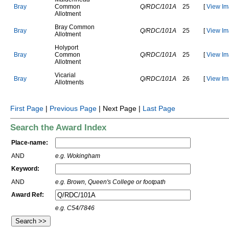
B
r
a
y
C
o
m
m
o
n
Q/RDC/101A
25
[
View Im
A
l
l
o
t
m
e
n
t
B
r
a
y
C
o
m
m
o
n
B
r
a
y
Q/RDC/101A
25
[
View Im
A
l
l
o
t
m
e
n
t
H
o
l
y
p
o
r
t
B
r
a
y
C
o
m
m
o
n
Q/RDC/101A
25
[
View Im
A
l
l
o
t
m
e
n
t
V
i
c
a
r
i
a
l
B
r
a
y
Q/RDC/101A
26
[
View Im
A
l
l
o
t
m
e
n
t
s
First Page
|
Previous Page
| Next Page |
Last Page
Search the Award Index
Place-name:
AND
e.g. Wokingham
Keyword:
AND
e.g. Brown, Queen's College or footpath
Award Ref:
e.g. C54/7846